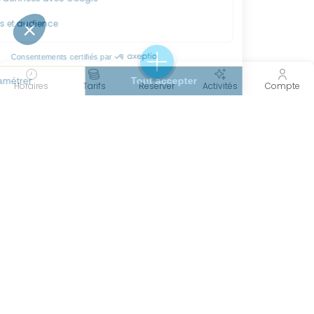
Horaires
Tarifs
Réserver
Activités
Compte
Nungesser
Implanté sur la Ville de Valenciennes,
en lieu et place de l’ancien stade de
football au cœur du quartier
Nungesser, dont il tire son nom,
ce