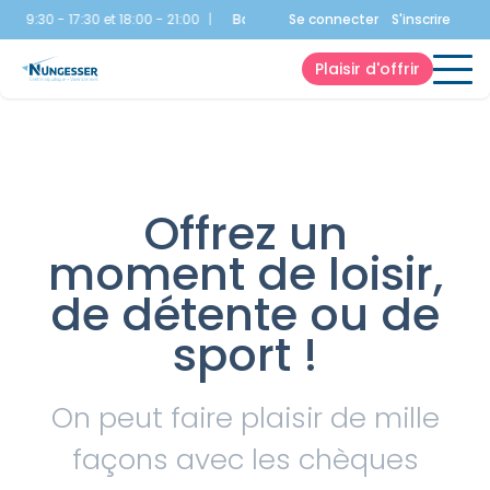
 09:30 - 17:30 et 18:00 - 21:00
|
Bassin Ludique
Se connecter
:
09:00 - 21:00
S'inscrire
|
Bien-Ê
Plaisir d'offrir
Offrez un
moment de loisir,
de détente ou de
sport !
On peut faire plaisir de mille
façons avec les chèques