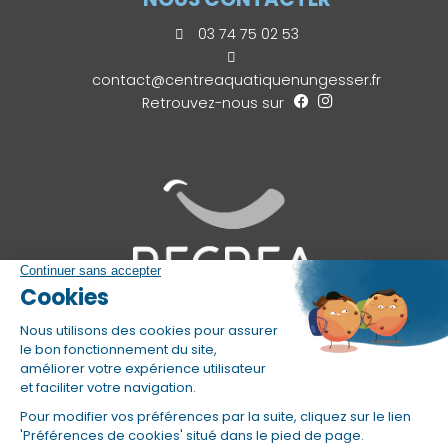
03 74 75 02 53
contact@centreaquatiquenungesser.fr
Retrouvez-nous sur
©centreaquatiquenungesser.fr 2025
|
CGU &