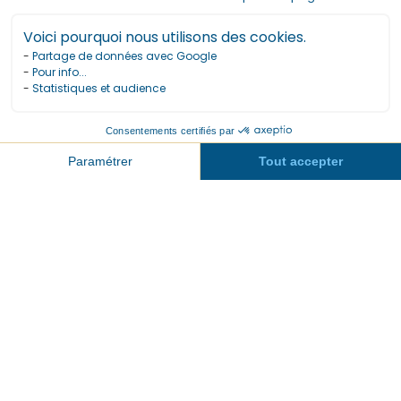
Horaires
Tarifs
Réserver
Activités
Compte
45 MIN
TONIC
Durée
Intensité
EQUILIBRE &
RENFORCEMENT
FITNESS
MOBILITÉ
Catégorie(s)